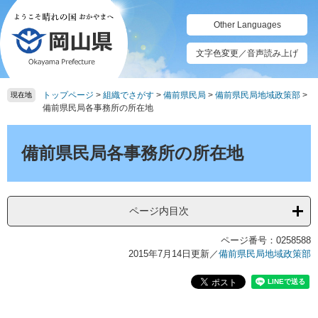
ペ
メ
ー
ニ
Other Languages
ジ
ュ
の
ー
文字色変更／音声読み上げ
先
を
頭
飛
トップページ
>
組織でさがす
>
備前県民局
>
備前県民局地域政策部
>
で
ば
現在地
備前県民局各事務所の所在地
す。
し
て
本
本
文
備前県民局各事務所の所在地
文
へ
ページ内目次
ページ番号：0258588
2015年7月14日更新
／
備前県民局地域政策部