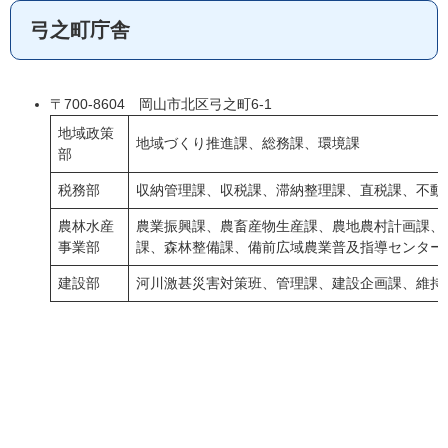
弓之町庁舎
〒700-8604 岡山市北区弓之町6-1
地域政策
地域づくり推進課、総務課、環境課
部
税務部
収納管理課、収税課、滞納整理課、直税課、不動
農林水産
農業振興課、農畜産物生産課、農地農村計画課、
事業部
課、森林整備課、備前広域農業普及指導センター
建設部
河川激甚災害対策班、管理課、建設企画課、維持