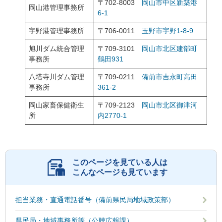
〒702-8003
岡山市中区新築港
岡山港管理事務所
6-1
宇野港管理事務所
〒706-0011
玉野市宇野1-8-9
旭川ダム統合管理
〒709-3101
岡山市北区建部町
事務所
鶴田931
八塔寺川ダム管理
〒709-0211
備前市吉永町高田
事務所
361-2
岡山家畜保健衛生
〒709-2123
岡山市北区御津河
所
内2770-1
このページを見ている人は
こんなページも見ています
担当業務・直通電話番号（備前県民局地域政策部）
県民局・地域事務所等（公聴広報課）