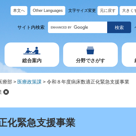
本文へ
Other Languages
文字サイズ変更
元に戻す
大きく
キ
サイト内検索
ー
ワ
ー
ド
で
探
す
総合案内
分野でさがす
医療部
>
医療政策課
>
令和８年度病床数適正化緊急支援事業
業
正化緊急支援事業