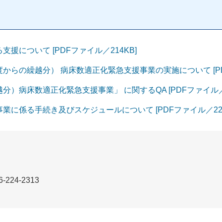
について [PDFファイル／214KB]
らの繰越分） 病床数適正化緊急支援事業の実施について [PDF
）病床数適正化緊急支援事業」 に関するQA [PDFファイル／1
に係る手続き及びスケジュールについて [PDFファイル／225
-224-2313