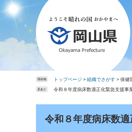
ペ
メ
ー
ニ
ジ
ュ
の
ー
先
を
頭
飛
で
ば
す。
し
て
本
文
トップページ
>
組織でさがす
>
保健
現在地
へ
令和８年度病床数適正化緊急支援事
足あと
本
文
令和８年度病床数適