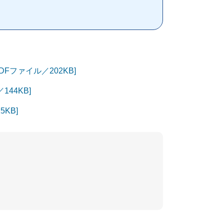
ファイル／202KB]
44KB]
KB]