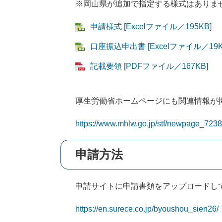
※岡山県が追加で指定する様式はありま
申請様式 [Excelファイル／195KB]
口座振込申出書 [Excelファイル／19K
記載要領 [PDFファイル／167KB]
厚生労働省ホームページにも関連情報が
https://www.mhlw.go.jp/stf/newpage_7238
申請方法
申請サイトに申請書類をアップロードし
https://en.surece.co.jp/byoushou_sien26/