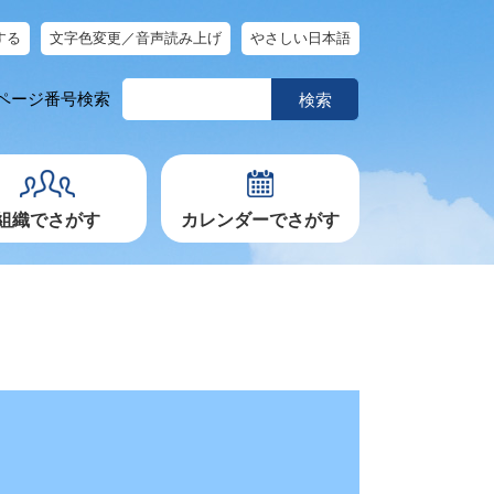
する
文字色変更／音声読み上げ
やさしい日本語
ペ
ページ番号検索
ー
ジ
番
号
を
入
力
組織でさがす
カレンダーでさがす