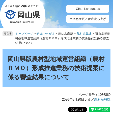
ペ
メ
ー
ニ
Other Languages
ジ
ュ
の
ー
文字色変更／音声読み上げ
先
を
頭
飛
トップページ
>
組織でさがす
>
農林水産部
>
農村振興課
>
岡山県版農
で
ば
現在地
村型地域運営組織（農村ＲＭＯ）形成推進業務の技術提案に係る審査
す。
し
結果について
て
本
本
文
文
岡山県版農村型地域運営組織（農村
へ
ＲＭＯ）形成推進業務の技術提案に
係る審査結果について
ページ番号：1036860
2026年5月20日更新
／
農村振興課