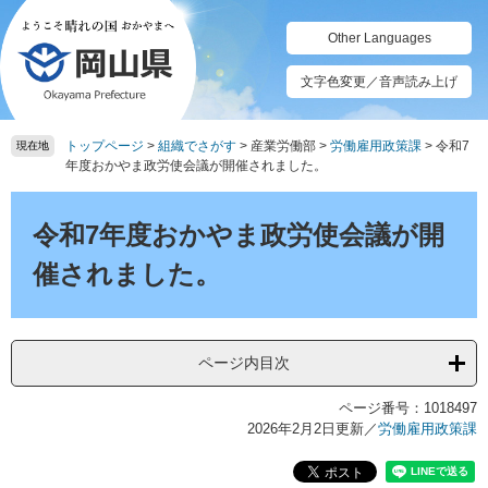
ペ
メ
ー
ニ
Other Languages
ジ
ュ
の
ー
文字色変更／音声読み上げ
先
を
頭
飛
トップページ
>
組織でさがす
>
産業労働部
>
労働雇用政策課
>
令和7
で
ば
現在地
年度おかやま政労使会議が開催されました。
す。
し
て
本
本
文
令和7年度おかやま政労使会議が開
文
へ
催されました。
ページ内目次
ページ番号：1018497
2026年2月2日更新
／
労働雇用政策課