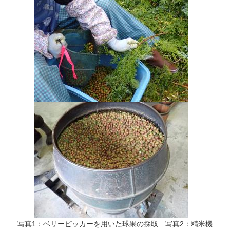
写真1：ベリーピッカーを用いた球果の採取 写真2：精米機