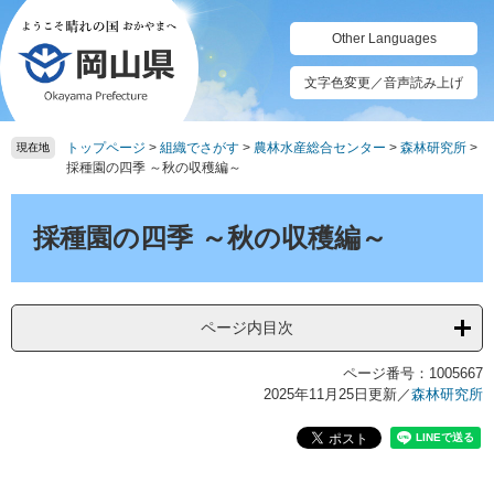
ペ
メ
ー
ニ
Other Languages
ジ
ュ
の
ー
文字色変更／音声読み上げ
先
を
頭
飛
トップページ
>
組織でさがす
>
農林水産総合センター
>
森林研究所
>
で
ば
現在地
採種園の四季 ～秋の収穫編～
す。
し
て
本
本
文
採種園の四季 ～秋の収穫編～
文
へ
ページ内目次
ページ番号：1005667
2025年11月25日更新
／
森林研究所