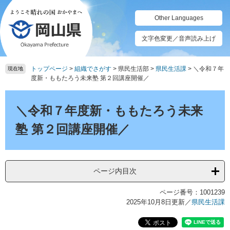
ペ
メ
ー
ニ
Other Languages
ジ
ュ
の
ー
文字色変更／音声読み上げ
先
を
頭
飛
トップページ
>
組織でさがす
>
県民生活部
>
県民生活課
>
＼令和７年
で
ば
現在地
度新・ももたろう未来塾 第２回講座開催／
す。
し
て
本
本
文
＼令和７年度新・ももたろう未来
文
へ
塾 第２回講座開催／
ページ内目次
ページ番号：1001239
2025年10月8日更新
／
県民生活課