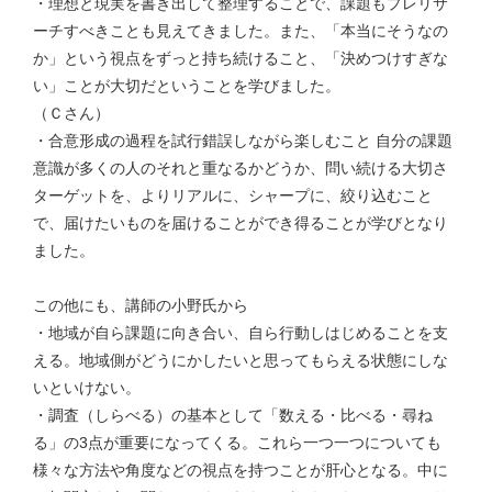
・理想と現実を書き出して整理することで、課題もプレリサ
ーチすべきことも見えてきました。また、「本当にそうなの
か」という視点をずっと持ち続けること、「決めつけすぎな
い」ことが大切だということを学びました。
（Ｃさん）
・合意形成の過程を試行錯誤しながら楽しむこと 自分の課題
意識が多くの人のそれと重なるかどうか、問い続ける大切さ
ターゲットを、よりリアルに、シャープに、絞り込むこと
で、届けたいものを届けることができ得ることが学びとなり
ました。
この他にも、講師の小野氏から
・地域が自ら課題に向き合い、自ら行動しはじめることを支
える。地域側がどうにかしたいと思ってもらえる状態にしな
いといけない。
・調査（しらべる）の基本として「数える・比べる・尋ね
る」の3点が重要になってくる。これら一つ一つについても
様々な方法や角度などの視点を持つことが肝心となる。中に