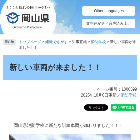
ペ
メ
ー
ニ
Other Languages
ジ
ュ
の
ー
文字色変更／音声読み上げ
先
を
頭
飛
トップページ
>
組織でさがす
>
知事直轄
>
消防学校
>
新しい車両が来
で
ば
現在地
ました！！
す。
し
て
本
本
文
新しい車両が来ました！！
文
へ
ページ番号：1000599
2025年10月6日更新
／
消防学校
岡山県消防学校に新たな訓練車両が加わりました！！！