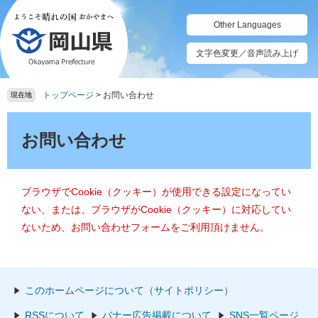
ペ
メ
ー
ニ
Other Languages
ジ
ュ
の
ー
文字色変更／音声読み上げ
先
を
頭
飛
トップページ
>
お問い合わせ
で
ば
現在地
す。
し
本
て
文
お問い合わせ
本
文
へ
ブラウザでCookie（クッキー）が使用できる設定になってい
ない、または、ブラウザがCookie（クッキー）に対応してい
ないため、お問い合わせフォームをご利用頂けません。
このホームページについて（サイトポリシー）
RSSについて
バナー広告掲載について
SNS一覧ページ