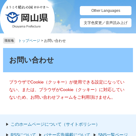
ペ
メ
ー
ニ
Other Languages
ジ
ュ
の
ー
文字色変更／音声読み上げ
先
を
頭
飛
トップページ
>
お問い合わせ
で
ば
現在地
す。
し
本
て
文
お問い合わせ
本
文
へ
ブラウザでCookie（クッキー）が使用できる設定になってい
ない、または、ブラウザがCookie（クッキー）に対応してい
ないため、お問い合わせフォームをご利用頂けません。
このホームページについて（サイトポリシー）
RSSについて
バナー広告掲載について
SNS一覧ページ