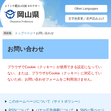
ペ
メ
ー
ニ
Other Languages
ジ
ュ
の
ー
文字色変更／音声読み上げ
先
を
頭
飛
トップページ
>
お問い合わせ
で
ば
現在地
す。
し
本
て
文
お問い合わせ
本
文
へ
ブラウザでCookie（クッキー）が使用できる設定になってい
ない、または、ブラウザがCookie（クッキー）に対応してい
ないため、お問い合わせフォームをご利用頂けません。
このホームページについて（サイトポリシー）
RSSについて
バナー広告掲載について
SNS一覧ページ