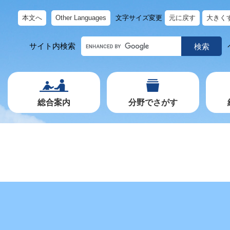
本文へ
Other Languages
文字サイズ変更
元に戻す
大きく
キ
サイト内検索
ー
ワ
ー
ド
で
探
す
総合案内
分野でさがす