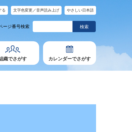
する
文字色変更／音声読み上げ
やさしい日本語
ペ
ページ番号検索
ー
ジ
番
号
を
入
力
組織でさがす
カレンダーでさがす