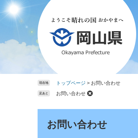
ペ
メ
ー
ニ
ジ
ュ
の
ー
先
を
頭
飛
で
ば
す。
し
て
本
文
トップページ
>
お問い合わせ
現在地
へ
お問い合わせ
足あと
本
文
お問い合わせ