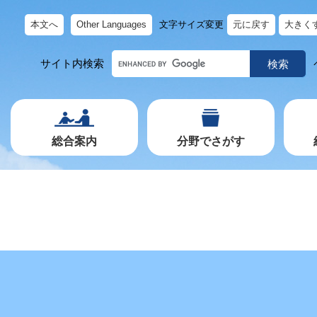
本文へ
Other Languages
文字サイズ変更
元に戻す
大きく
キ
サイト内検索
ー
ワ
ー
ド
で
探
す
総合案内
分野でさがす