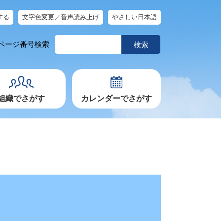
する
文字色変更／音声読み上げ
やさしい日本語
ペ
ページ番号検索
ー
ジ
番
号
を
入
力
組織でさがす
カレンダーでさがす