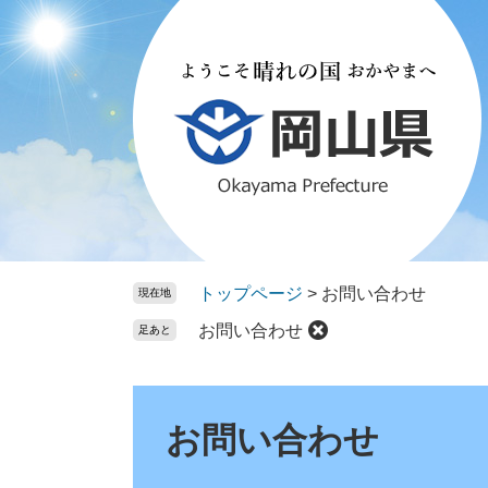
ペ
メ
ー
ニ
ジ
ュ
の
ー
先
を
頭
飛
で
ば
す。
し
て
本
文
トップページ
>
お問い合わせ
現在地
へ
お問い合わせ
足あと
本
文
お問い合わせ