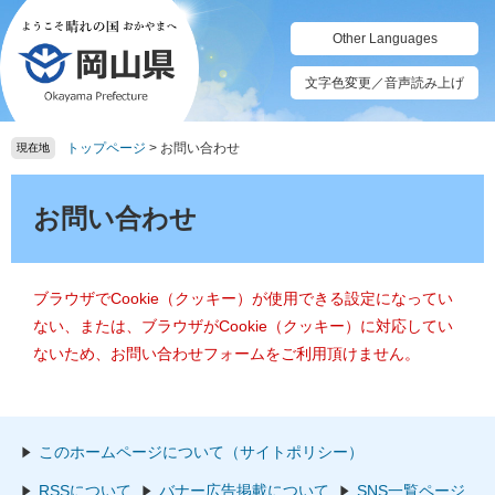
ペ
メ
ー
ニ
Other Languages
ジ
ュ
の
ー
文字色変更／音声読み上げ
先
を
頭
飛
トップページ
>
お問い合わせ
で
ば
現在地
す。
し
本
て
文
お問い合わせ
本
文
へ
ブラウザでCookie（クッキー）が使用できる設定になってい
ない、または、ブラウザがCookie（クッキー）に対応してい
ないため、お問い合わせフォームをご利用頂けません。
このホームページについて（サイトポリシー）
RSSについて
バナー広告掲載について
SNS一覧ページ