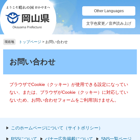
ペ
メ
ー
ニ
Other Languages
ジ
ュ
の
ー
文字色変更／音声読み上げ
先
を
頭
飛
トップページ
>
お問い合わせ
で
ば
現在地
す。
し
本
て
文
お問い合わせ
本
文
へ
ブラウザでCookie（クッキー）が使用できる設定になってい
ない、または、ブラウザがCookie（クッキー）に対応してい
ないため、お問い合わせフォームをご利用頂けません。
このホームページについて（サイトポリシー）
RSSについて
バナー広告掲載について
SNS一覧ページ