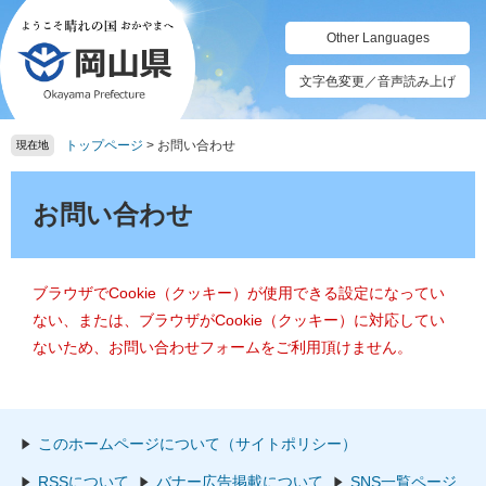
ペ
メ
ー
ニ
Other Languages
ジ
ュ
の
ー
文字色変更／音声読み上げ
先
を
頭
飛
トップページ
>
お問い合わせ
で
ば
現在地
す。
し
本
て
文
お問い合わせ
本
文
へ
ブラウザでCookie（クッキー）が使用できる設定になってい
ない、または、ブラウザがCookie（クッキー）に対応してい
ないため、お問い合わせフォームをご利用頂けません。
このホームページについて（サイトポリシー）
RSSについて
バナー広告掲載について
SNS一覧ページ