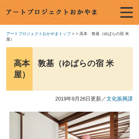
アートプロジェクトおかやまトップ
>
>
高本 敦基（ゆばらの宿 米
屋）
高本 敦基（ゆばらの宿 米
屋）
2019年9月26日更新
／
文化振興課