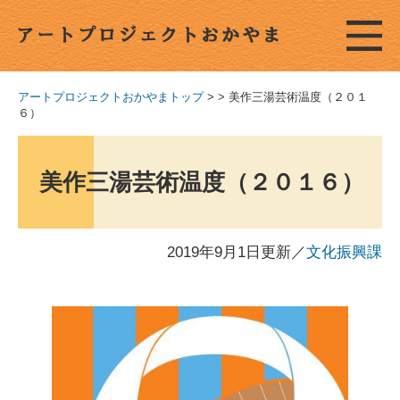
アートプロジェクトおかやまトップ
>
>
美作三湯芸術温度（２０１
６）
美作三湯芸術温度（２０１６）
2019年9月1日更新
／
文化振興課