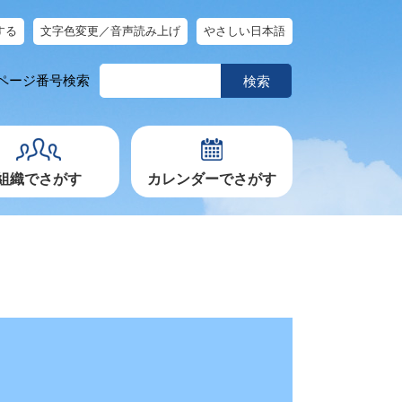
する
文字色変更／音声読み上げ
やさしい日本語
ペ
ページ番号検索
ー
ジ
番
号
を
入
力
組織でさがす
カレンダーでさがす