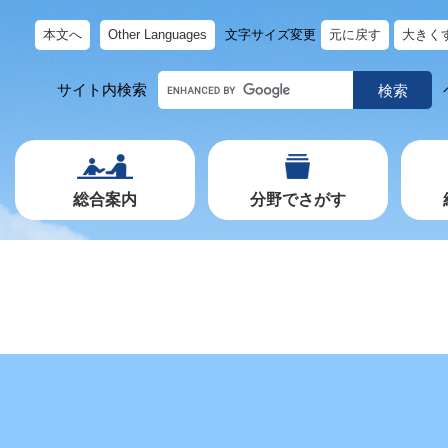
本文へ
Other Languages
文字サイズ変更
元に戻す
大きく
キ
サイト内検索
ー
ワ
ー
ド
で
探
す
総合案内
分野でさがす