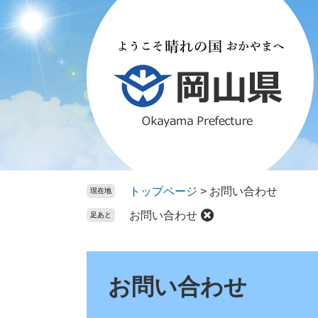
ペ
メ
ー
ニ
ジ
ュ
の
ー
先
を
頭
飛
で
ば
す。
し
て
本
文
トップページ
>
お問い合わせ
現在地
へ
お問い合わせ
足あと
本
文
お問い合わせ