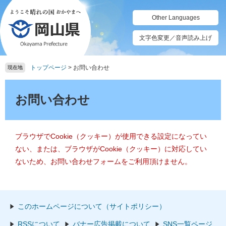
ペ
メ
ー
ニ
Other Languages
ジ
ュ
の
ー
文字色変更／音声読み上げ
先
を
頭
飛
トップページ
>
お問い合わせ
で
ば
現在地
す。
し
本
て
文
お問い合わせ
本
文
へ
ブラウザでCookie（クッキー）が使用できる設定になってい
ない、または、ブラウザがCookie（クッキー）に対応してい
ないため、お問い合わせフォームをご利用頂けません。
このホームページについて（サイトポリシー）
RSSについて
バナー広告掲載について
SNS一覧ページ