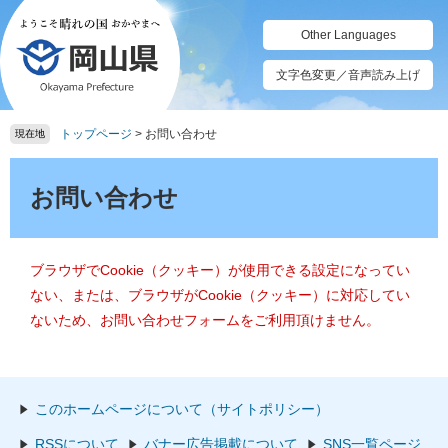
ペ
メ
ー
ニ
Other Languages
ジ
ュ
の
ー
文字色変更／音声読み上げ
先
を
頭
飛
トップページ
>
お問い合わせ
で
ば
現在地
す。
し
本
て
文
お問い合わせ
本
文
へ
ブラウザでCookie（クッキー）が使用できる設定になってい
ない、または、ブラウザがCookie（クッキー）に対応してい
ないため、お問い合わせフォームをご利用頂けません。
このホームページについて（サイトポリシー）
RSSについて
バナー広告掲載について
SNS一覧ページ